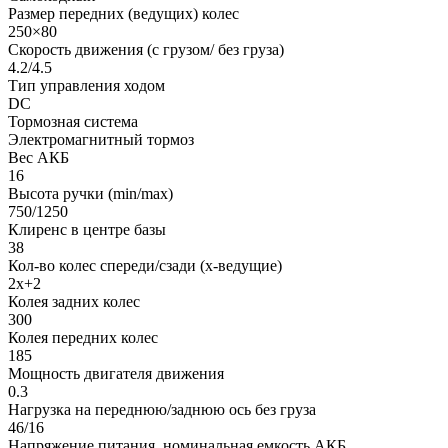
Размер передних (ведущих) колес
250×80
Скорость движения (с грузом/ без груза)
4.2/4.5
Тип управления ходом
DC
Тормозная система
Электромагнитный тормоз
Вес АКБ
16
Высота ручки (min/max)
750/1250
Клиренс в центре базы
38
Кол-во колес спереди/сзади (х-ведущие)
2x+2
Колея задних колес
300
Колея передних колес
185
Мощность двигателя движения
0.3
Нагрузка на переднюю/заднюю ось без груза
46/16
Напряжение питания, номинальная емкость АКБ