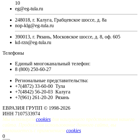
10
eg@eg-tula.ru
248018, г. Калуга, Грабцевское шоссе, д. 8а
nop-klg@eg-tula.ru
390013, г. Рязань, Московское шоссе, д. 8, оф. 605
kd-rzn@eg-tula.ru
Телефоны
Единый многоканальный телефон:
8 (800) 250-60-27
Региональные представительства:
+7(4872) 33-60-00
Тула
+7(4842) 56-20-03
Калуга
+7(961) 261-20-20
Рязань
ЕВРАЗИЯ ГРУПП © 1998-2026
ИНН 7107533974
Мы используем
cookies
для наилучшего представления нашего
сайта. Продолжая использование данного сайта, вы
соглашаетесь с применением
cookies
.
0