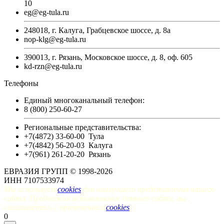
10
eg@eg-tula.ru
248018, г. Калуга, Грабцевское шоссе, д. 8а
nop-klg@eg-tula.ru
390013, г. Рязань, Московское шоссе, д. 8, оф. 605
kd-rzn@eg-tula.ru
Телефоны
Единый многоканальный телефон:
8 (800) 250-60-27
Региональные представительства:
+7(4872) 33-60-00
Тула
+7(4842) 56-20-03
Калуга
+7(961) 261-20-20
Рязань
ЕВРАЗИЯ ГРУПП © 1998-2026
ИНН 7107533974
Мы используем
cookies
для наилучшего представления нашего
сайта. Продолжая использование данного сайта, вы
соглашаетесь с применением
cookies
.
0