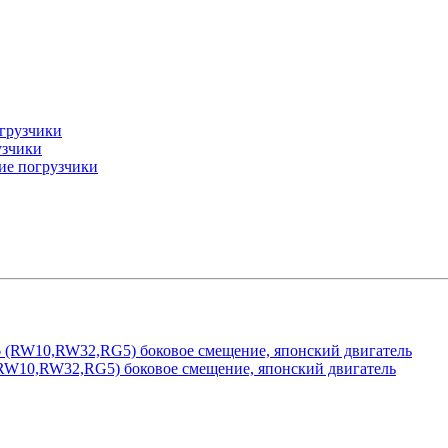
грузчики
узчики
ие погрузчики
0,RW32,RG5) боковое смещение, японский двигатель