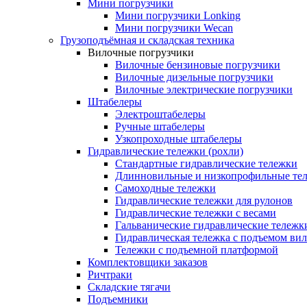
Мини погрузчики
Мини погрузчики Lonking
Мини погрузчики Wecan
Грузоподъёмная и складская техника
Вилочные погрузчики
Вилочные бензиновые погрузчики
Вилочные дизельные погрузчики
Вилочные электрические погрузчики
Штабелеры
Электроштабелеры
Ручные штабелеры
Узкопроходные штабелеры
Гидравлические тележки (рохли)
Стандартные гидравлические тележки
Длинновильные и низкопрофильные те
Самоходные тележки
Гидравлические тележки для рулонов
Гидравлические тележки с весами
Гальванические гидравлические тележк
Гидравлическая тележка с подъемом вил
Тележки с подъемной платформой
Комплектовщики заказов
Ричтраки
Складские тягачи
Подъемники