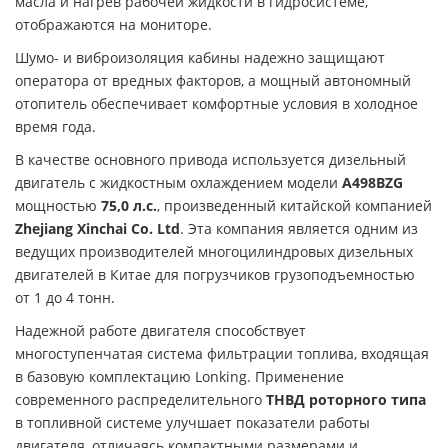
масла и нагрев рабочей жидкости в гидросистеме,
отображаются на мониторе.
Шумо- и виброизоляция кабины надежно защищают
оператора от вредных факторов, а мощный автономный
отопитель обеспечивает комфортные условия в холодное
время года.
В качестве основного привода используется дизельный
двигатель с жидкостным охлаждением модели
A498BZG
мощностью
75,0 л.с.
, произведенный китайской компанией
Zhejiang Xinchai Co. Ltd
. Эта компания является одним из
ведущих производителей многоцилиндровых дизельных
двигателей в Китае для погрузчиков грузоподъемностью
от 1 до 4 тонн.
Надежной работе двигателя способствует
многоступенчатая система фильтрации топлива, входящая
в базовую комплектацию Lonking. Применение
современного распределительного
ТНВД роторного типа
в топливной системе улучшает показатели работы
двигателя, отличаясь компактными размерами и